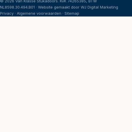
©
2026
Van Klasse Stukadoors. KvK 74265385, BTW
NL8598.30.494.B01 · Website gemaakt door
WJ Digital Marketing
Privacy
·
Algemene voorwaarden
·
Sitemap