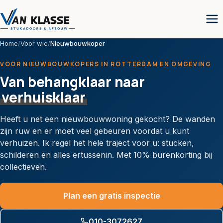
Home
/
Voor wie
/
Nieuwbouwkoper
VOOR NIEUWBOUWKOPERS IN ROTTERDAM EN OMGEVING
Van behangklaar naar
verhuisklaar
Heeft u net een nieuwbouwwoning gekocht? De wanden
zijn ruw en er moet veel gebeuren voordat u kunt
verhuizen. Ik regel het hele traject voor u: stucken,
schilderen en alles ertussenin. Met 10% burenkorting bij
collectieven.
Plan een gratis inspectie
010-3072627