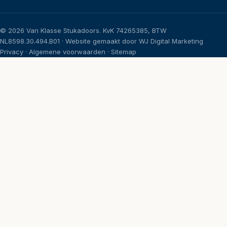
©
2026
Van Klasse Stukadoors. KvK 74265385, BTW
NL8598.30.494.B01 · Website gemaakt door
WJ Digital Marketing
Privacy
·
Algemene voorwaarden
·
Sitemap