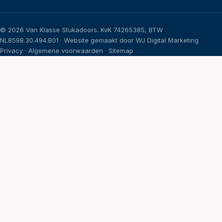
©
2026
Van Klasse Stukadoors. KvK 74265385, BTW
NL8598.30.494.B01 · Website gemaakt door
WJ Digital Marketing
Privacy
·
Algemene voorwaarden
·
Sitemap